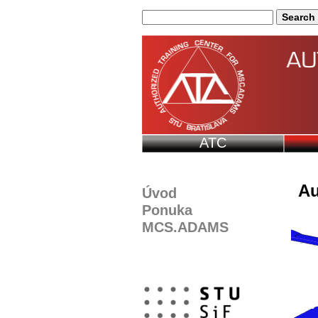
ATC
Au